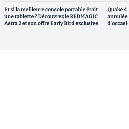
Et si la meilleure console portable était
Quake 4 
une tablette ? Découvrez le REDMAGIC
annulée 
Astra 2 et son offre Early Bird exclusive
d'occasi