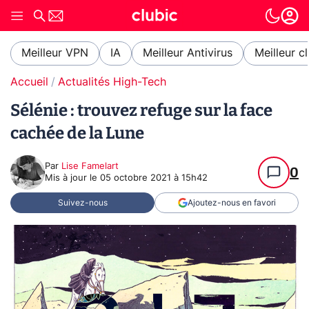
Meilleur VPN
IA
Meilleur Antivirus
Meilleur c
Accueil
Actualités High-Tech
Sélénie : trouvez refuge sur la face
cachée de la Lune
Par
Lise Famelart
0
Mis à jour le
05 octobre 2021 à 15h42
Suivez-nous
Ajoutez-nous en favori