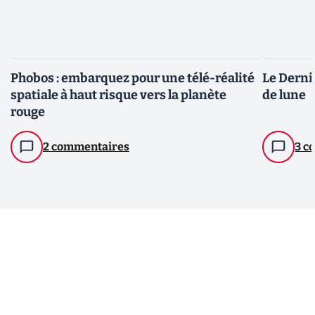
Phobos : embarquez pour une télé-réalité
Le Dernie
spatiale à haut risque vers la planète
de lune
rouge
2 commentaires
3 c