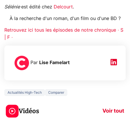
Sélénie
est édité chez
Delcourt
.
À la recherche d'un roman, d'un film ou d'une BD ?
Retrouvez ici tous les épisodes de notre chronique · S
| F ·
Par
Lise Famelart
Actualités High-Tech
Comparer
3 écrans en 1 pour
5 générations
319€ ? Voici L'AOC
jeux dans la
Vidéos
CQ32G4ZA !
prochaine Xbo
Voir tout