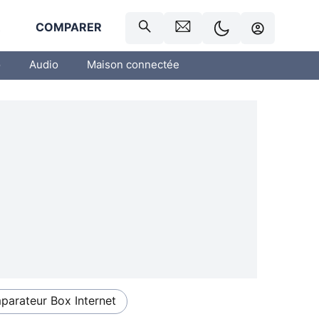
R
COMPARER
o
Audio
Maison connectée
arateur Box Internet