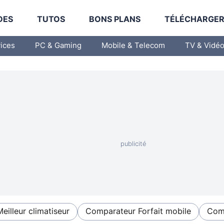
DES
TUTOS
BONS PLANS
TÉLÉCHARGE
vices
PC & Gaming
Mobile & Telecom
TV & Vidé
Meilleur climatiseur
Comparateur Forfait mobile
Comp