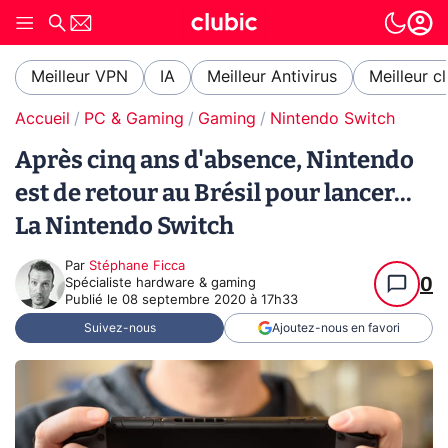
Meilleur VPN
IA
Meilleur Antivirus
Meilleur c
Accueil
PC & Gaming
Gaming
Nintendo Switch
Après cinq ans d'absence, Nintendo
est de retour au Brésil pour lancer...
La Nintendo Switch
Par
Stéphane Ficca
0
Spécialiste hardware & gaming
Publié le
08 septembre 2020 à 17h33
Suivez-nous
Ajoutez-nous en favori