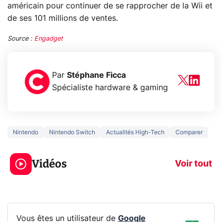
américain pour continuer de se rapprocher de la Wii et
de ses 101 millions de ventes.
Source :
Engadget
Par
Stéphane Ficca
Spécialiste hardware & gaming
Nintendo
Nintendo Switch
Actualités High-Tech
Comparer
3 écrans en 1 pour
5 générations
319€ ? Voici L'AOC
jeux dans la
Vidéos
CQ32G4ZA !
prochaine Xbo
Voir tout
Vous êtes un utilisateur de
Google