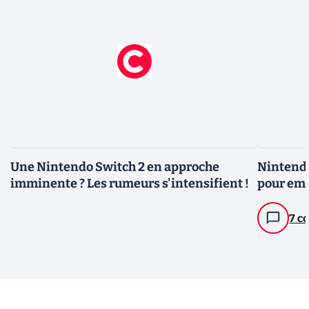
Une Nintendo Switch 2 en approche
Nintendo
imminente ? Les rumeurs s'intensifient !
pour emp
7 c