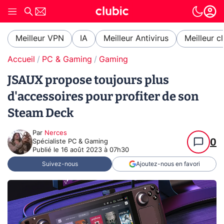
Meilleur VPN
IA
Meilleur Antivirus
Meilleur c
Accueil
PC & Gaming
Gaming
JSAUX propose toujours plus
d'accessoires pour profiter de son
Steam Deck
Par
Nerces
0
Spécialiste PC & Gaming
Publié le
16 août 2023 à 07h30
Suivez-nous
Ajoutez-nous en favori