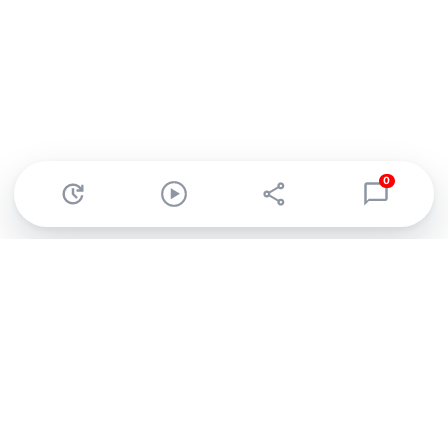
0
Abonnez-vous à notre newsletter !
Recevez un résumé quotidien de l'actu technologique.
S'inscrire
En cliquant sur s'inscrire, j’accepte de recevoir par email des