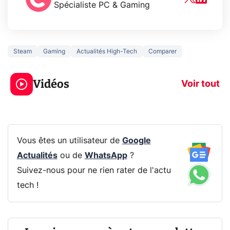
Spécialiste PC & Gaming
Steam
Gaming
Actualités High-Tech
Comparer
3 écrans en 1 pour
5 générations
319€ ? Voici L'AOC
jeux dans la
Vidéos
CQ32G4ZA !
prochaine Xbo
Voir tout
Vous êtes un utilisateur de
Google
Actualités
ou de
WhatsApp
?
Suivez-nous pour ne rien rater de l'actu
tech !