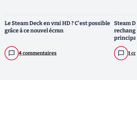
Le Steam Deck en vrai HD ? C'est possible
Steam De
grâce à ce nouvel écran
rechange 
principa
4 commentaires
1 c