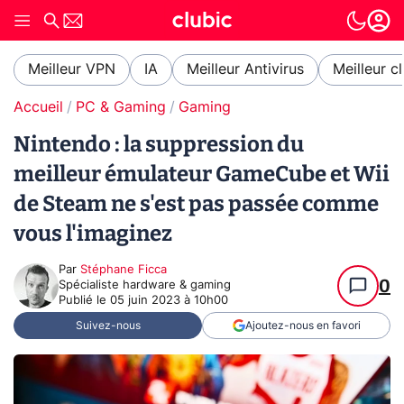
Meilleur VPN
IA
Meilleur Antivirus
Meilleur c
Accueil
PC & Gaming
Gaming
Nintendo : la suppression du
meilleur émulateur GameCube et Wii
de Steam ne s'est pas passée comme
vous l'imaginez
Par
Stéphane Ficca
0
Spécialiste hardware & gaming
Publié le
05 juin 2023 à 10h00
Suivez-nous
Ajoutez-nous en favori