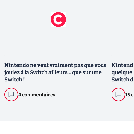
Nintendo ne veut vraiment pas que vous
Nintendo
jouiez à la Switch ailleurs... que sur une
quelque 
Switch !
Switch d
4 commentaires
15 