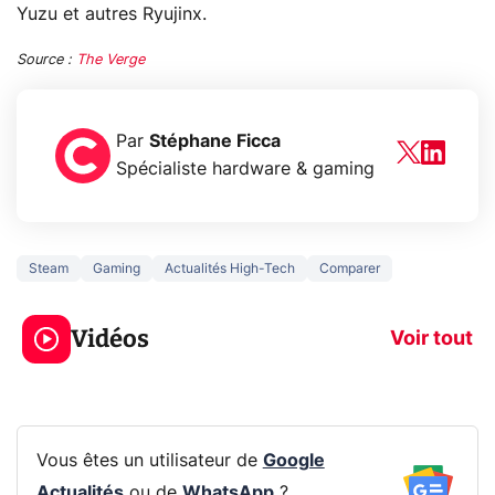
Yuzu et autres Ryujinx.
Source :
The Verge
Par
Stéphane Ficca
Spécialiste hardware & gaming
Steam
Gaming
Actualités High-Tech
Comparer
3 écrans en 1 pour
5 générations
319€ ? Voici L'AOC
jeux dans la
Vidéos
CQ32G4ZA !
prochaine Xbo
Voir tout
Vous êtes un utilisateur de
Google
Actualités
ou de
WhatsApp
?