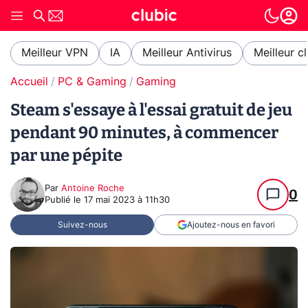
Meilleur VPN
IA
Meilleur Antivirus
Meilleur c
Accueil
PC & Gaming
Gaming
Steam s'essaye à l'essai gratuit de jeu
pendant 90 minutes, à commencer
par une pépite
Par
Antoine Roche
0
Publié le
17 mai 2023 à 11h30
Suivez-nous
Ajoutez-nous en favori