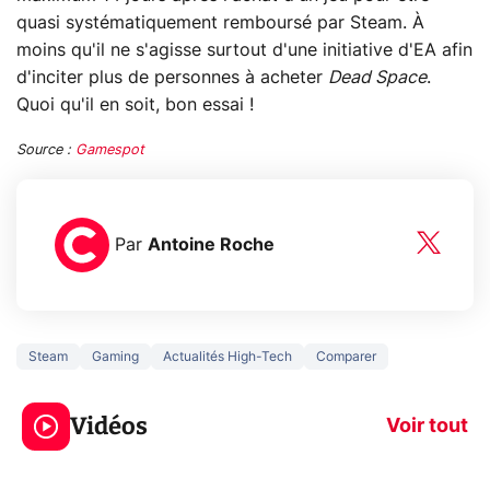
quasi systématiquement remboursé par Steam. À
moins qu'il ne s'agisse surtout d'une initiative d'EA afin
d'inciter plus de personnes à acheter
Dead Space
.
Quoi qu'il en soit, bon essai !
Source :
Gamespot
Par
Antoine Roche
Steam
Gaming
Actualités High-Tech
Comparer
5 générations de
Ce que vous n
jeux dans la
savez sur la
Vidéos
prochaine Xbox !
navigation pri
Voir tout