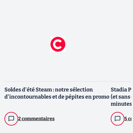
Soldes d'été Steam : notre sélection
Stadia P
d'incontournables et de pépites en promo
(et sans
minutes
2 commentaires
5 c