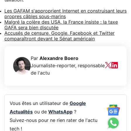
Les GAFAM s'approprient Internet en construisant leurs
propres câbles sous-marins
Malgré la colère des USA, la France insiste : la taxe
GAFA sera bien discutée
Accusés de censure, Google, Facebook et Twitter
comparaîtront devant le Sénat américain
Par
Alexandre Boero
Journaliste-reporter, responsable
de l'actu
Vous êtes un utilisateur de
Google
Actualités
ou de
WhatsApp
?
Suivez-nous pour ne rien rater de l'actu
tech !