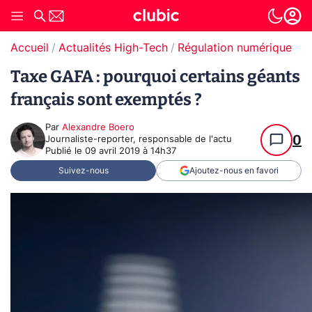
Accueil
Actualités High-Tech
Régulation numérique
Taxe GAFA : pourquoi certains géants
français sont exemptés ?
Par
Alexandre Boero
0
Journaliste-reporter, responsable de l'actu
Publié le
09 avril 2019 à 14h37
Suivez-nous
Ajoutez-nous en favori