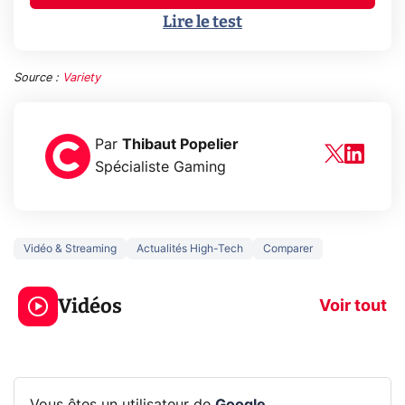
Lire le test
Source :
Variety
Par
Thibaut Popelier
Spécialiste Gaming
Vidéo & Streaming
Actualités High-Tech
Comparer
3 écrans en 1 pour
5 générations
319€ ? Voici L'AOC
jeux dans la
Vidéos
CQ32G4ZA !
prochaine Xbo
Voir tout