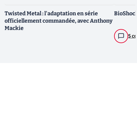
Twisted Metal : l'adaptation en série
BioShock 
officiellement commandée, avec Anthony
Mackie
5 c