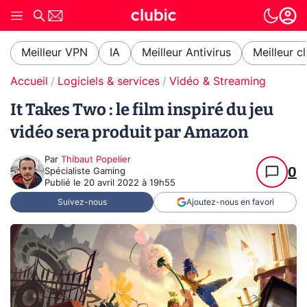
Meilleur VPN
IA
Meilleur Antivirus
Meilleur c
Accueil
Logiciels & services
Vidéo & Streaming
It Takes Two : le film inspiré du jeu
vidéo sera produit par Amazon
Par
Thibaut Popelier
0
Spécialiste Gaming
Publié le
20 avril 2022 à 19h55
Suivez-nous
Ajoutez-nous en favori