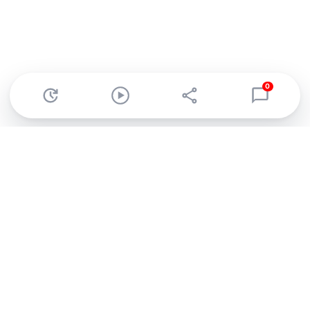
0
Abonnez-vous à notre newsletter !
Recevez un résumé quotidien de l'actu technologique.
S'inscrire
En cliquant sur s'inscrire, j’accepte de recevoir par email des
informations, actualités et offres commerciales de Clubic.
Conformément au RGPD, vous pouvez retirer votre consentement