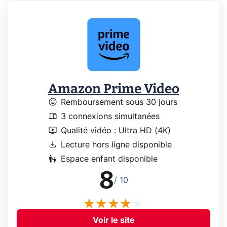
Amazon Prime Video
mood
Remboursement sous 30 jours
devices
3 connexions simultanées
live_tv
Qualité vidéo : Ultra HD (4K)
download
Lecture hors ligne disponible
escalator_warning
Espace enfant disponible
8
/ 10
Voir le site