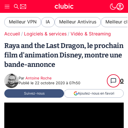
Meilleur VPN
IA
Meilleur Antivirus
Meilleur c
Accueil
Logiciels & services
Vidéo & Streaming
Raya and the Last Dragon, le prochain
film d'animation Disney, montre une
bande-annonce
Par
Antoine Roche
0
Publié le
22 octobre 2020 à 07h50
Suivez-nous
Ajoutez-nous en favori