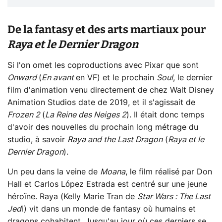
De la fantasy et des arts martiaux pour
Raya et le Dernier Dragon
Si l'on omet les coproductions avec Pixar que sont
Onward
(
En avant
en VF) et le prochain
Soul
, le dernier
film d'animation venu directement de chez Walt Disney
Animation Studios date de 2019, et il s'agissait de
Frozen 2
(
La Reine des Neiges 2
). Il était donc temps
d'avoir des nouvelles du prochain long métrage du
studio, à savoir
Raya and the Last Dragon
(
Raya et le
Dernier Dragon
).
Un peu dans la veine de
Moana
, le film réalisé par Don
Hall et Carlos López Estrada est centré sur une jeune
héroïne. Raya (Kelly Marie Tran de
Star Wars : The Last
Jed
i) vit dans un monde de fantasy où humains et
dragons cohabitent. Jusqu'au jour où ces derniers se