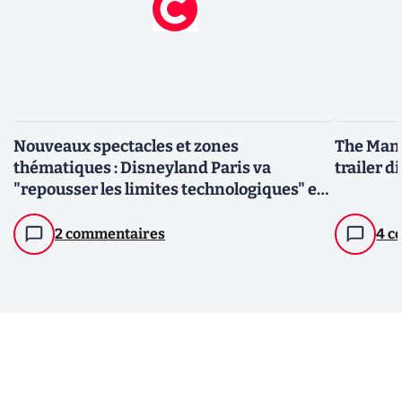
Nouveaux spectacles et zones
The Mand
thématiques : Disneyland Paris va
trailer d
"repousser les limites technologiques" en
2025
2 commentaires
4 c