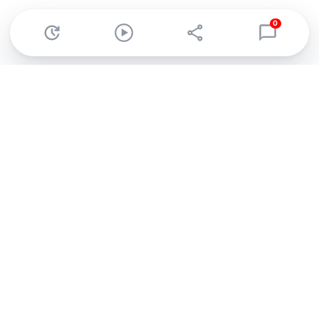
0
Abonnez-vous à notre newsletter !
Recevez un résumé quotidien de l'actu technologique.
S'inscrire
En cliquant sur s'inscrire, j’accepte de recevoir par email des
informations, actualités et offres commerciales de Clubic.
Conformément au RGPD, vous pouvez retirer votre consentement
à tout moment en cliquant sur le lien de désinscription présent
dans chaque email. Pour en savoir plus sur la gestion de vos
données, consultez notre
Politique de confidentialité