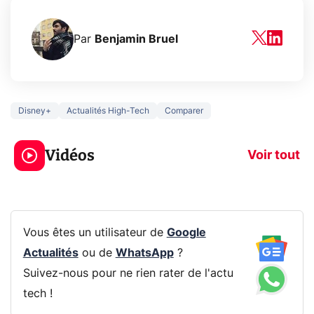
Par
Benjamin Bruel
Disney+
Actualités High-Tech
Comparer
3 écrans en 1 pour
5 générations
319€ ? Voici L'AOC
jeux dans la
Vidéos
CQ32G4ZA !
prochaine Xbo
Voir tout
Vous êtes un utilisateur de
Google
Actualités
ou de
WhatsApp
?
Suivez-nous pour ne rien rater de l'actu
tech !