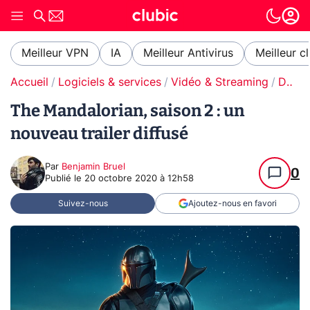
Meilleur VPN
IA
Meilleur Antivirus
Meilleur c
Accueil
Logiciels & services
Vidéo & Streaming
Disney+
The Mandalorian, saison 2 : un
nouveau trailer diffusé
Par
Benjamin Bruel
0
Publié le
20 octobre 2020 à 12h58
Suivez-nous
Ajoutez-nous en favori