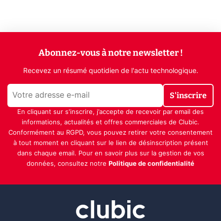
Abonnez-vous à notre newsletter !
Recevez un résumé quotidien de l'actu technologique.
S'inscrire
En cliquant sur s'inscrire, j’accepte de recevoir par email des
informations, actualités et offres commerciales de Clubic.
Conformément au RGPD, vous pouvez retirer votre consentement
à tout moment en cliquant sur le lien de désinscription présent
dans chaque email. Pour en savoir plus sur la gestion de vos
données, consultez notre
Politique de confidentialité