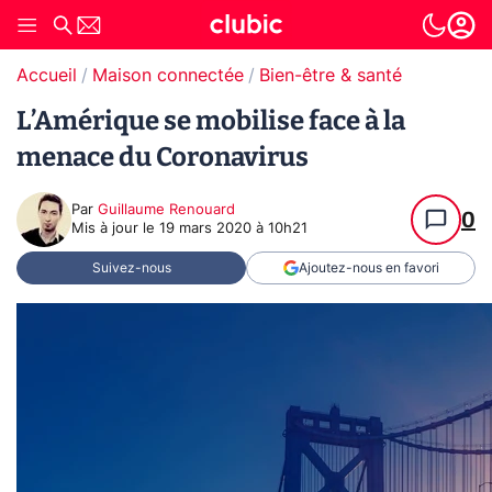
Accueil
Maison connectée
Bien-être & santé
L’Amérique se mobilise face à la
menace du Coronavirus
Par
Guillaume Renouard
0
Mis à jour le
19 mars 2020 à 10h21
Suivez-nous
Ajoutez-nous en favori