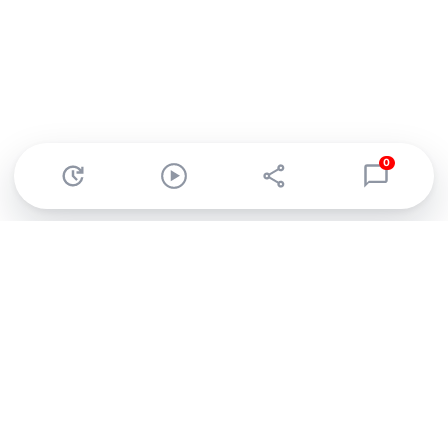
0
Abonnez-vous à notre newsletter !
Recevez un résumé quotidien de l'actu technologique.
S'inscrire
En cliquant sur s'inscrire, j’accepte de recevoir par email des