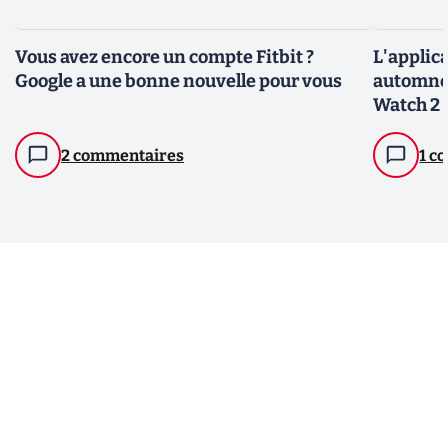
Vous avez encore un compte Fitbit ?
L'applic
Google a une bonne nouvelle pour vous
automne 
Watch 2 
2 commentaires
1 c