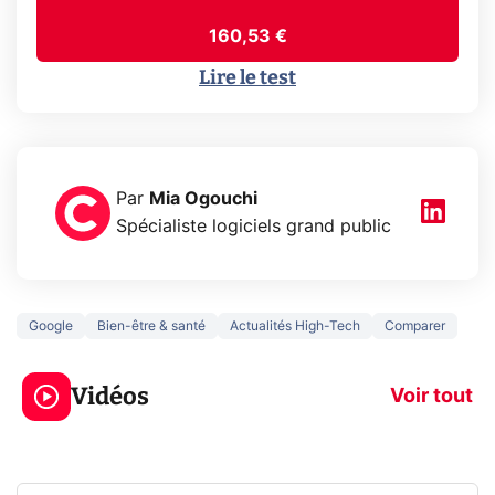
160,53 €
Lire le test
Par
Mia Ogouchi
Spécialiste logiciels grand public
Google
Bien-être & santé
Actualités High-Tech
Comparer
3 écrans en 1 pour
5 générations
319€ ? Voici L'AOC
jeux dans la
Vidéos
CQ32G4ZA !
prochaine Xbo
Voir tout