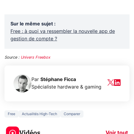
Sur le même sujet
:
Free : à quoi va ressembler la nouvelle app de
gestion de compte ?
Source :
Univers Freebox
Par
Stéphane Ficca
Spécialiste hardware & gaming
Free
Actualités High-Tech
Comparer
5 générations de
Ce que vous n
jeux dans la
savez sur la
Vidéos
prochaine Xbox !
navigation pri
Voir tout