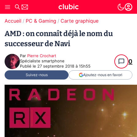
Accueil
PC & Gaming
Carte graphique
AMD : on connaît déjà le nom du
successeur de Navi
Par
Pierre Crochart
0
Spécialiste smartphone
Publié le
27 septembre 2018 à 15h55
Suivez-nous
Ajoutez-nous en favori