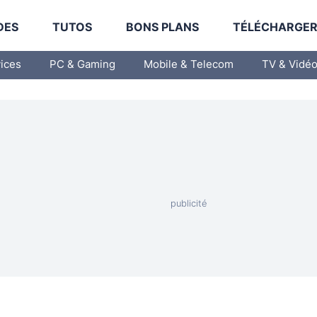
DES
TUTOS
BONS PLANS
TÉLÉCHARGE
vices
PC & Gaming
Mobile & Telecom
TV & Vidé