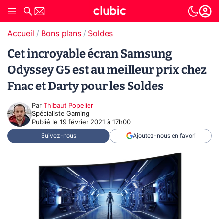
Accueil
Bons plans
Soldes
Cet incroyable écran Samsung
Odyssey G5 est au meilleur prix chez
Fnac et Darty pour les Soldes
Par
Thibaut Popelier
Spécialiste Gaming
Publié le
19 février 2021 à 17h00
Suivez-nous
Ajoutez-nous en favori