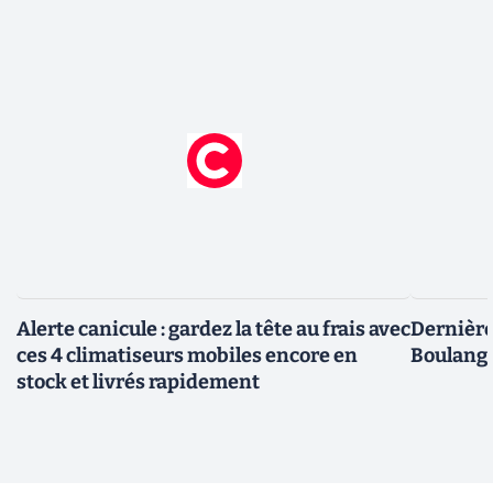
Alerte canicule : gardez la tête au frais avec
Dernière 
ces 4 climatiseurs mobiles encore en
Boulange
stock et livrés rapidement