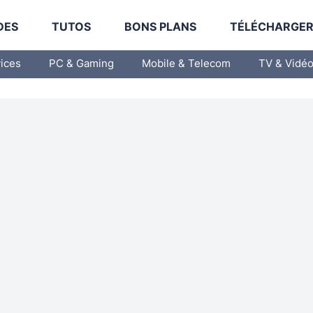
DES
TUTOS
BONS PLANS
TÉLÉCHARGE
vices
PC & Gaming
Mobile & Telecom
TV & Vidé