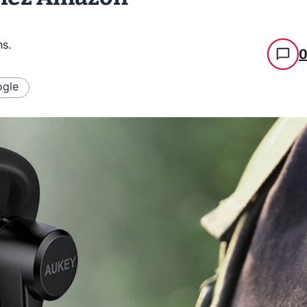
ns
.
gle