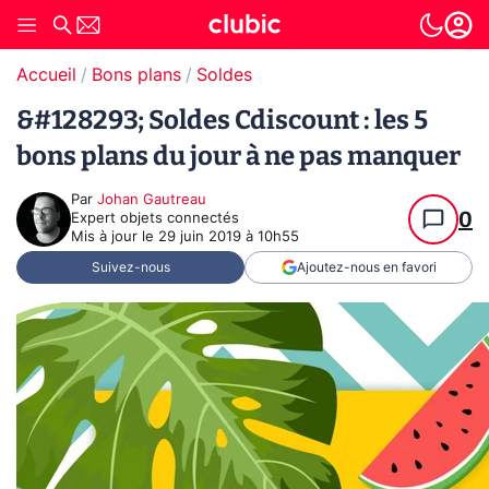
Accueil
Bons plans
Soldes
&#128293; Soldes Cdiscount : les 5
bons plans du jour à ne pas manquer
Par
Johan Gautreau
0
Expert objets connectés
Mis à jour le
29 juin 2019 à 10h55
Suivez-nous
Ajoutez-nous en favori