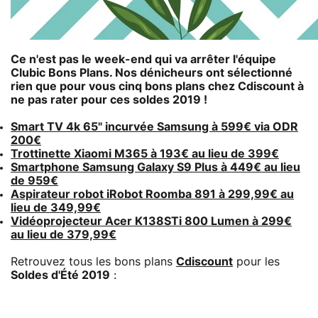
Ce n'est pas le week-end qui va arrêter l'équipe
Clubic Bons Plans. Nos dénicheurs ont sélectionné
rien que pour vous cinq bons plans chez
Cdiscount
à
ne pas rater pour ces soldes 2019 !
Smart TV 4k 65" incurvée Samsung à 599€ via ODR
200€
Trottinette Xiaomi M365 à 193€ au lieu de 399€
Smartphone Samsung Galaxy S9 Plus à 449€ au lieu
de 959€
Aspirateur robot iRobot Roomba 891 à 299,99€ au
lieu de 349,99€
Vidéoprojecteur Acer K138STi 800 Lumen à 299€
au lieu de 379,99€
Retrouvez tous les bons plans
Cdiscount
pour les
Soldes d'Été 2019
: