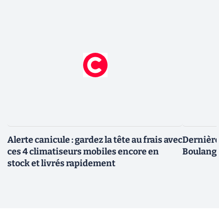
Alerte canicule : gardez la tête au frais avec
Dernière 
ces 4 climatiseurs mobiles encore en
Boulange
stock et livrés rapidement