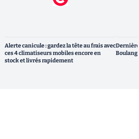
Alerte canicule : gardez la tête au frais avec
Dernière 
ces 4 climatiseurs mobiles encore en
Boulange
stock et livrés rapidement