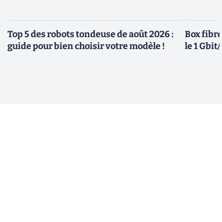
Top 5 des robots tondeuse de août 2026 :
Box fibre
guide pour bien choisir votre modèle !
le 1 Gbi