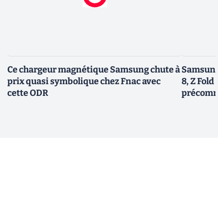
Ce chargeur magnétique Samsung chute à
Samsung 
prix quasi symbolique chez Fnac avec
8, Z Fold 
cette ODR
précomm