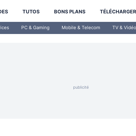
DES
TUTOS
BONS PLANS
TÉLÉCHARGE
vices
PC & Gaming
Mobile & Telecom
TV & Vidé