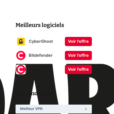
Meilleurs logiciels
CyberGhost
Voir l'offre
Bitdefender
Voir l'offre
Opera
Voir l'offre
Les tendances
Meilleur VPN