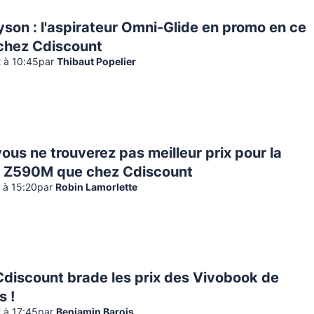
son : l'aspirateur Omni-Glide en promo en ce
hez Cdiscount
2 à 10:45
par
Thibaut Popelier
vous ne trouverez pas meilleur prix pour la
 Z590M que chez Cdiscount
2 à 15:20
par
Robin Lamorlette
Cdiscount brade les prix des Vivobook de
s !
2 à 17:45
par
Benjamin Barois