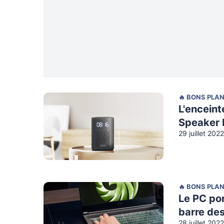
🔥 BONS PLA
L'enceint
Speaker 
29 juillet 202
🔥 BONS PLA
Le PC po
barre de
28 juillet 202