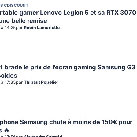
NS CDISCOUNT
rtable gamer Lenovo Legion 5 et sa RTX 3070
'une belle remise
2 à 14:25
par
Robin Lamorlette
t brade le prix de l'écran gaming Samsung G3
soldes
2 à 17:35
par
Thibaut Popelier
phone Samsung chute à moins de 150€ pour
s 🔥