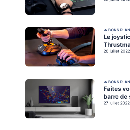
🔥 BONS PLA
Le joysti
Thrustma
28 juillet 202
🔥 BONS PLA
Faites vo
barre de 
27 juillet 202