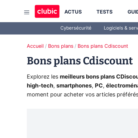
ACTUS
TESTS
GUI
Cybersécurité
Logiciels & ser
Accueil
Bons plans
Bons plans Cdiscount
Bons plans Cdiscount
Explorez les
meilleurs bons plans CDisco
high-tech
,
smartphones
,
PC
,
électromén
moment pour acheter vos articles préférés