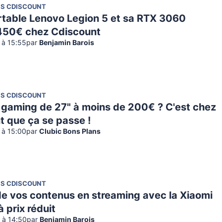
NS CDISCOUNT
rtable Lenovo Legion 5 et sa RTX 3060
450€ chez Cdiscount
2 à 15:55
par
Benjamin Barois
NS CDISCOUNT
 gaming de 27" à moins de 200€ ? C'est chez
t que ça se passe !
2 à 15:00
par
Clubic Bons Plans
NS CDISCOUNT
de vos contenus en streaming avec la Xiaomi
à prix réduit
2 à 14:50
par
Benjamin Barois