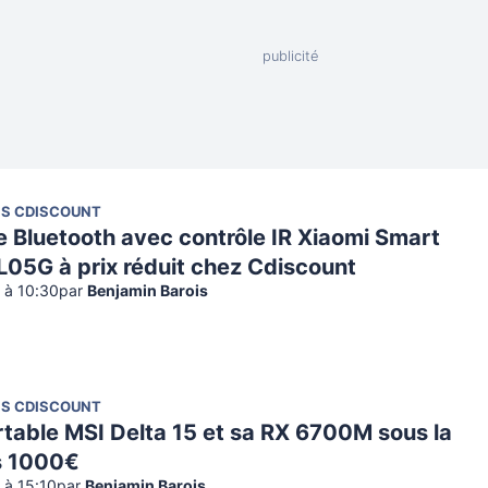
NS CDISCOUNT
e Bluetooth avec contrôle IR Xiaomi Smart
L05G à prix réduit chez Cdiscount
2 à 10:30
par
Benjamin Barois
NS CDISCOUNT
rtable MSI Delta 15 et sa RX 6700M sous la
s 1000€
2 à 15:10
par
Benjamin Barois