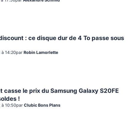
2 à 17:56
par
Alexandre Schmid
iscount : ce disque dur de 4 To passe sous
2 à 14:20
par
Robin Lamorlette
t casse le prix du Samsung Galaxy S20FE
soldes !
2 à 10:50
par
Clubic Bons Plans