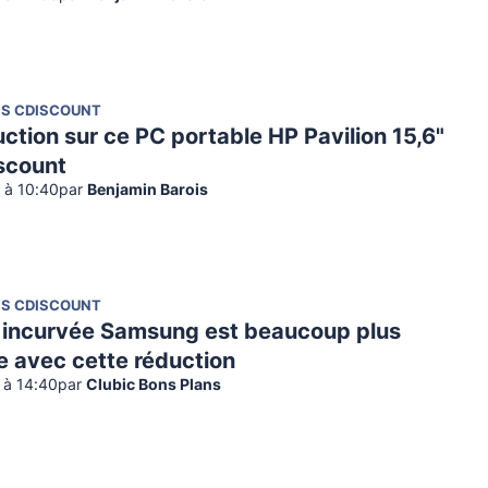
NS CDISCOUNT
uction sur ce PC portable HP Pavilion 15,6"
scount
2 à 10:40
par
Benjamin Barois
NS CDISCOUNT
 incurvée Samsung est beaucoup plus
e avec cette réduction
2 à 14:40
par
Clubic Bons Plans