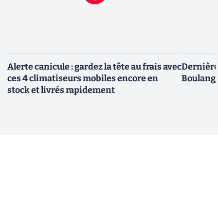
Alerte canicule : gardez la tête au frais avec
Dernière 
ces 4 climatiseurs mobiles encore en
Boulange
stock et livrés rapidement