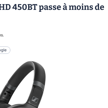
 HD 450BT passe à moins de
ns
.
gle