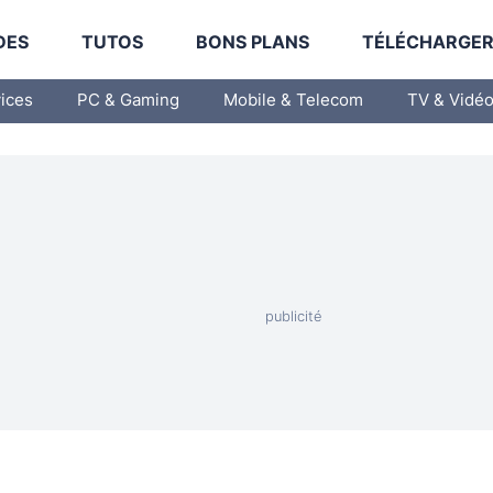
DES
TUTOS
BONS PLANS
TÉLÉCHARGE
vices
PC & Gaming
Mobile & Telecom
TV & Vidé