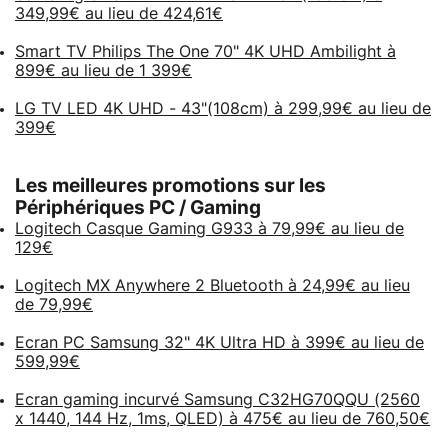
349,99€ au lieu de 424,61€
Smart TV Philips The One 70" 4K UHD Ambilight à
899€ au lieu de 1 399€
LG TV LED 4K UHD - 43"(108cm) à 299,99€ au lieu de
399€
Les meilleures promotions sur les
Périphériques PC / Gaming
Logitech Casque Gaming G933 à 79,99€ au lieu de
129€
Logitech MX Anywhere 2 Bluetooth à 24,99€ au lieu
de 79,99€
Ecran PC Samsung 32" 4K Ultra HD à 399€ au lieu de
599,99€
Ecran gaming incurvé Samsung C32HG70QQU (2560
x 1440, 144 Hz, 1ms, QLED) à 475€ au lieu de 760,50€