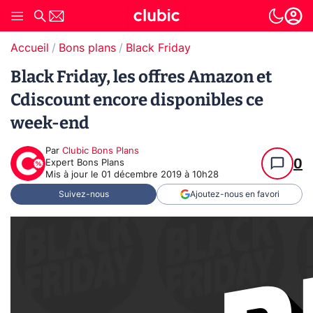
Accueil
Bons plans
Black Friday
Black Friday, les offres Amazon et
Cdiscount encore disponibles ce
week-end
Par
Clubic Bons Plans
0
Expert Bons Plans
Mis à jour le
01 décembre 2019 à 10h28
Suivez-nous
Ajoutez-nous en favori