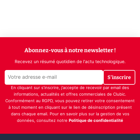
Abonnez-vous à notre newsletter !
Recevez un résumé quotidien de l'actu technologique.
S'inscrire
En cliquant sur s'inscrire, j’accepte de recevoir par email des
informations, actualités et offres commerciales de Clubic.
Conformément au RGPD, vous pouvez retirer votre consentement
à tout moment en cliquant sur le lien de désinscription présent
dans chaque email. Pour en savoir plus sur la gestion de vos
données, consultez notre
Politique de confidentialité