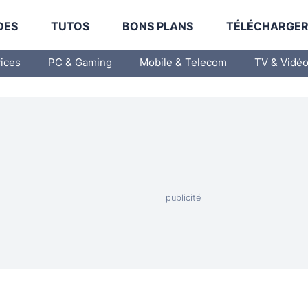
DES
TUTOS
BONS PLANS
TÉLÉCHARGE
vices
PC & Gaming
Mobile & Telecom
TV & Vidé