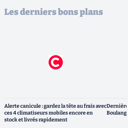
Les derniers bons plans
Alerte canicule : gardez la tête au frais avec
Dernière 
ces 4 climatiseurs mobiles encore en
Boulange
stock et livrés rapidement