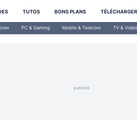
DES
TUTOS
BONS PLANS
TÉLÉCHARGE
vices
PC & Gaming
Mobile & Telecom
TV & Vidé