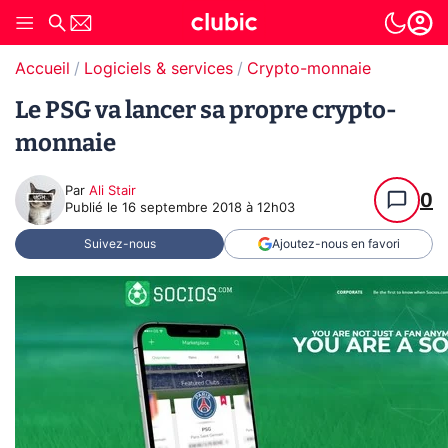
Accueil
Logiciels & services
Crypto-monnaie
Le PSG va lancer sa propre crypto-
monnaie
Par
Ali Stair
0
Publié le
16 septembre 2018 à 12h03
Suivez-nous
Ajoutez-nous en favori