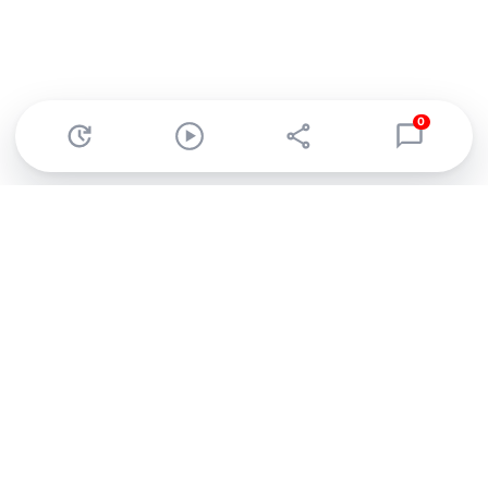
0
Abonnez-vous à notre newsletter !
Recevez un résumé quotidien de l'actu technologique.
S'inscrire
En cliquant sur s'inscrire, j’accepte de recevoir par email des
informations, actualités et offres commerciales de Clubic.
Conformément au RGPD, vous pouvez retirer votre consentement
à tout moment en cliquant sur le lien de désinscription présent