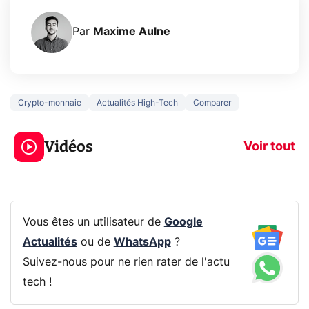
Par
Maxime Aulne
Crypto-monnaie
Actualités High-Tech
Comparer
5 générations de
Ce que vous n
jeux dans la
savez sur la
Vidéos
prochaine Xbox !
navigation pri
Voir tout
Vous êtes un utilisateur de
Google
Actualités
ou de
WhatsApp
?
Suivez-nous pour ne rien rater de l'actu
tech !