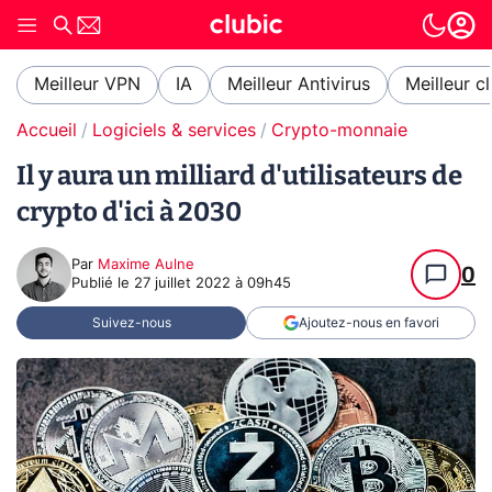
Meilleur VPN
IA
Meilleur Antivirus
Meilleur c
Accueil
Logiciels & services
Crypto-monnaie
Il y aura un milliard d'utilisateurs de
crypto d'ici à 2030
Par
Maxime Aulne
0
Publié le
27 juillet 2022 à 09h45
Suivez-nous
Ajoutez-nous en favori