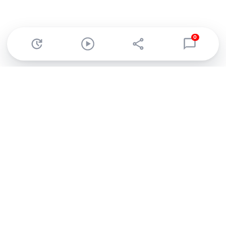
0
Abonnez-vous à notre newsletter !
Recevez un résumé quotidien de l'actu technologique.
S'inscrire
En cliquant sur s'inscrire, j’accepte de recevoir par email des
informations, actualités et offres commerciales de Clubic.
Conformément au RGPD, vous pouvez retirer votre consentement
à tout moment en cliquant sur le lien de désinscription présent
dans chaque email. Pour en savoir plus sur la gestion de vos
données, consultez notre
Politique de confidentialité