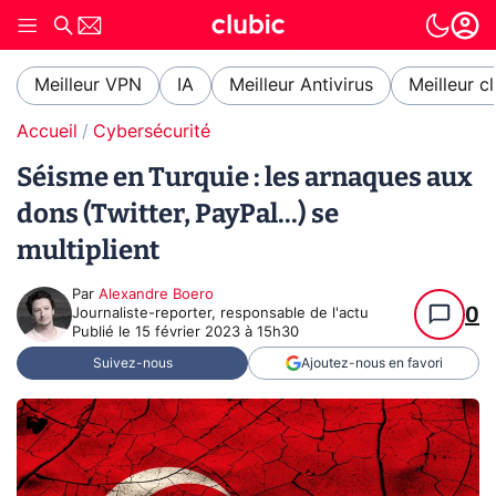
Meilleur VPN
IA
Meilleur Antivirus
Meilleur c
Accueil
Cybersécurité
Séisme en Turquie : les arnaques aux
dons (Twitter, PayPal...) se
multiplient
Par
Alexandre Boero
0
Journaliste-reporter, responsable de l'actu
Publié le
15 février 2023 à 15h30
Suivez-nous
Ajoutez-nous en favori