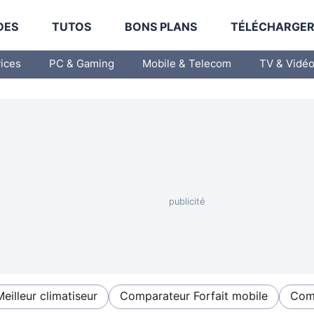
DES
TUTOS
BONS PLANS
TÉLÉCHARGE
vices
PC & Gaming
Mobile & Telecom
TV & Vidé
Meilleur climatiseur
Comparateur Forfait mobile
Comp