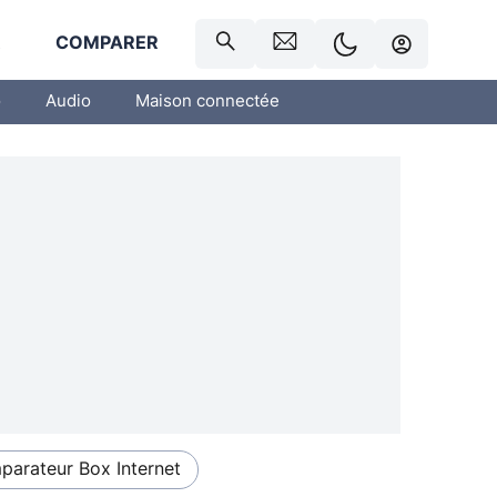
R
COMPARER
o
Audio
Maison connectée
arateur Box Internet