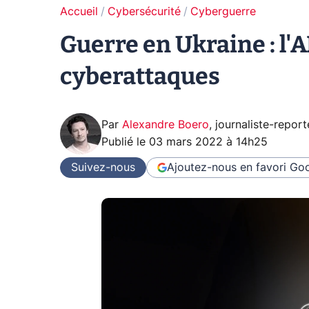
Accueil
Cybersécurité
Cyberguerre
Guerre en Ukraine : l'
cyberattaques
Par
Alexandre Boero
,
journaliste-report
Publié le
03 mars 2022 à 14h25
Suivez-nous
Ajoutez-nous en favori
Goo