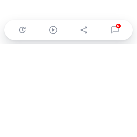
0
Abonnez-vous à notre newsletter !
Recevez un résumé quotidien de l'actu technologique.
S'inscrire
En cliquant sur s'inscrire, j’accepte de recevoir par email des
informations, actualités et offres commerciales de Clubic.
Conformément au RGPD, vous pouvez retirer votre consentement
à tout moment en cliquant sur le lien de désinscription présent
dans chaque email. Pour en savoir plus sur la gestion de vos