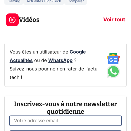
Gaming
Actualités High-Tech
Comparer
3 écrans en 1 pour
5 générations
319€ ? Voici L'AOC
jeux dans la
Vidéos
CQ32G4ZA !
prochaine Xbo
Voir tout
Vous êtes un utilisateur de
Google
Actualités
ou de
WhatsApp
?
Suivez-nous pour ne rien rater de l'actu
tech !
Inscrivez-vous à notre newsletter
quotidienne