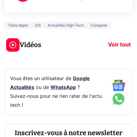
Tutos Apple
iOS
Actualités High-Tech
Comparer
3 écrans en 1 pour
5 générations
319€ ? Voici L'AOC
jeux dans la
Vidéos
CQ32G4ZA !
prochaine Xbo
Voir tout
Vous êtes un utilisateur de
Google
Actualités
ou de
WhatsApp
?
Suivez-nous pour ne rien rater de l'actu
tech !
Inscrivez-vous à notre newsletter