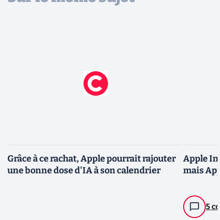
Grâce à ce rachat, Apple pourrait rajouter
Apple In
une bonne dose d'IA à son calendrier
mais App
5 c