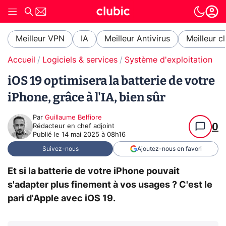
Meilleur VPN
IA
Meilleur Antivirus
Meilleur c
Accueil
Logiciels & services
Système d'exploitation (O
iOS 19 optimisera la batterie de votre
iPhone, grâce à l'IA, bien sûr
Par
Guillaume Belfiore
0
Rédacteur en chef adjoint
Publié le
14 mai 2025 à 08h16
Suivez-nous
Ajoutez-nous en favori
Et si la batterie de votre iPhone pouvait
s'adapter plus finement à vos usages ? C'est le
pari d'Apple avec iOS 19.