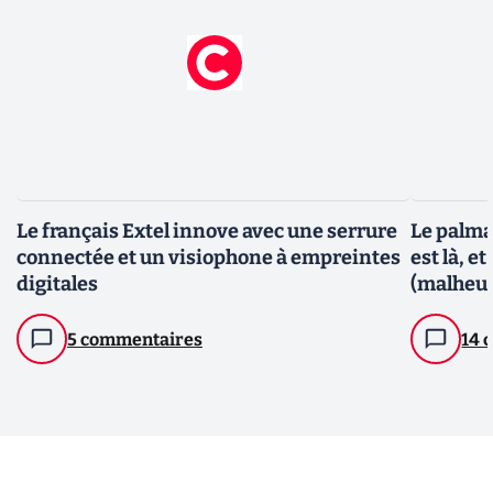
Le français Extel innove avec une serrure
Le palma
connectée et un visiophone à empreintes
est là, e
digitales
(malheu
5 commentaires
14 