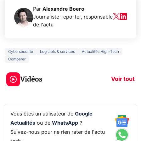
Par
Alexandre Boero
Journaliste-reporter, responsable
de l'actu
Cybersécurité
Logiciels & services
Actualités High-Tech
Comparer
5 générations de
Ce que vous n
jeux dans la
savez sur la
Vidéos
prochaine Xbox !
navigation pri
Voir tout
Vous êtes un utilisateur de
Google
Actualités
ou de
WhatsApp
?
Suivez-nous pour ne rien rater de l'actu