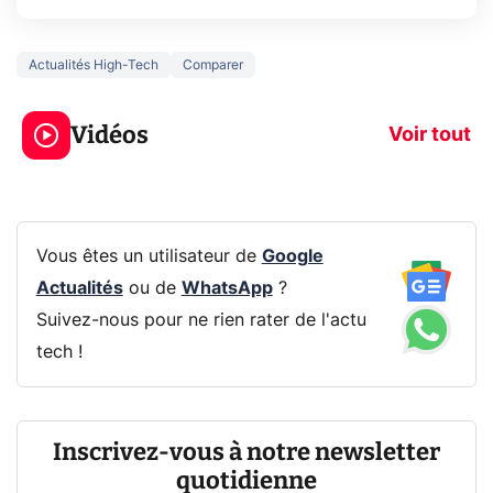
Actualités High-Tech
Comparer
3 écrans en 1 pour
5 générations
319€ ? Voici L'AOC
jeux dans la
Vidéos
CQ32G4ZA !
prochaine Xbo
Voir tout
Vous êtes un utilisateur de
Google
Actualités
ou de
WhatsApp
?
Suivez-nous pour ne rien rater de l'actu
tech !
Inscrivez-vous à notre newsletter
quotidienne