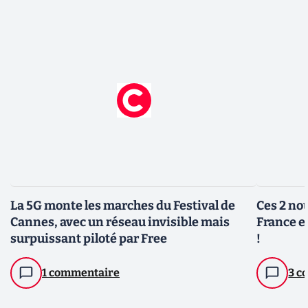
La 5G monte les marches du Festival de
Ces 2 no
Cannes, avec un réseau invisible mais
France e
surpuissant piloté par Free
!
1 commentaire
3 c