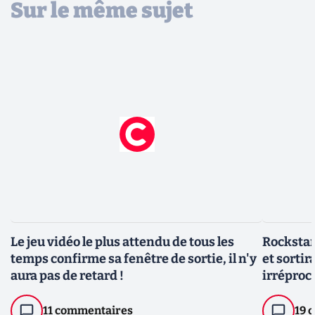
Sur le même sujet
Le jeu vidéo le plus attendu de tous les
Rockstar 
temps confirme sa fenêtre de sortie, il n'y
et sortira
aura pas de retard !
irréproc
11 commentaires
19 