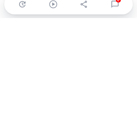
0
Abonnez-vous à notre newsletter !
Recevez un résumé quotidien de l'actu technologique.
S'inscrire
En cliquant sur s'inscrire, j’accepte de recevoir par email des
informations, actualités et offres commerciales de Clubic.
Conformément au RGPD, vous pouvez retirer votre consentement
à tout moment en cliquant sur le lien de désinscription présent
dans chaque email. Pour en savoir plus sur la gestion de vos
données, consultez notre
Politique de confidentialité