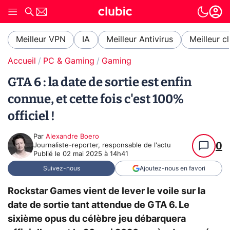
Meilleur VPN
IA
Meilleur Antivirus
Meilleur c
Accueil
PC & Gaming
Gaming
GTA 6 : la date de sortie est enfin
connue, et cette fois c'est 100%
officiel !
Par
Alexandre Boero
0
Journaliste-reporter, responsable de l'actu
Publié le
02 mai 2025 à 14h41
Suivez-nous
Ajoutez-nous en favori
Rockstar Games vient de lever le voile sur la
date de sortie tant attendue de GTA 6. Le
sixième opus du célèbre jeu débarquera