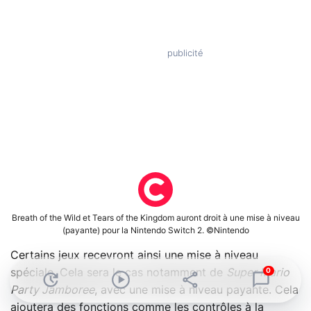
Breath of the Wild et Tears of the Kingdom auront droit à une mise à niveau
(payante) pour la Nintendo Switch 2. ©Nintendo
Certains jeux recevront ainsi une mise à niveau
0
spéciale. Cela sera le cas notamment de
Super Mario
Party Jamboree
, avec une mise à niveau payante. Cela
ajoutera des fonctions comme les contrôles à la