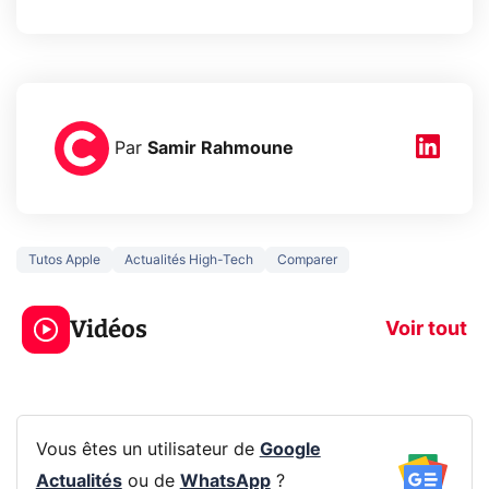
Par
Samir Rahmoune
Tutos Apple
Actualités High-Tech
Comparer
3 écrans en 1 pour
5 générations
319€ ? Voici L'AOC
jeux dans la
Vidéos
CQ32G4ZA !
prochaine Xbo
Voir tout
Vous êtes un utilisateur de
Google
Actualités
ou de
WhatsApp
?