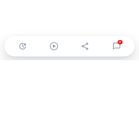
0
Abonnez-vous à notre newsletter !
Recevez un résumé quotidien de l'actu technologique.
S'inscrire
En cliquant sur s'inscrire, j’accepte de recevoir par email des
informations, actualités et offres commerciales de Clubic.
Conformément au RGPD, vous pouvez retirer votre consentement