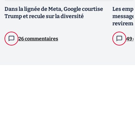
Dans la lignée de Meta, Google courtise
Les empl
Trump et recule sur la diversité
message 
reviremen
original
26 commentaires
49 