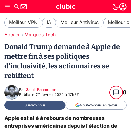
Meilleur VPN
IA
Meilleur Antivirus
Meilleur c
Accueil
Marques Tech
Donald Trump demande à Apple de
mettre fin à ses politiques
d'inclusivité, les actionnaires se
rebiffent
Par
Samir Rahmoune
0
Publié le
27 février 2025 à 17h27
Suivez-nous
Ajoutez-nous en favori
Apple est allé à rebours de nombreuses
entreprises américaines depuis l'élection de