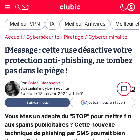
Meilleur VPN
IA
Meilleur Antivirus
Meilleur c
Accueil
Cybersécurité
Piratage / Cybercriminalité
iMessage : cette ruse désactive votre
protection anti-phishing, ne tombez
pas dans le piège !
Par
Chloé Claessens
0
Spécialiste cybersécurité
Publié le
13 janvier 2025 à 14h01
Suivez-nous
Ajoutez-nous en favori
Vous êtes un adepte du "STOP" pour mettre fin
aux spams publicitaires ? Cette nouvelle
technique de phishing par SMS pourrait bien