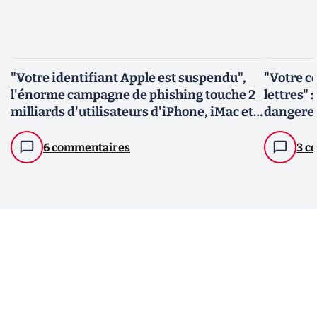
"Votre identifiant Apple est suspendu",
"Votre co
l'énorme campagne de phishing touche 2
lettres" 
milliards d'utilisateurs d'iPhone, iMac et
dangere
iPad
6 commentaires
3 c