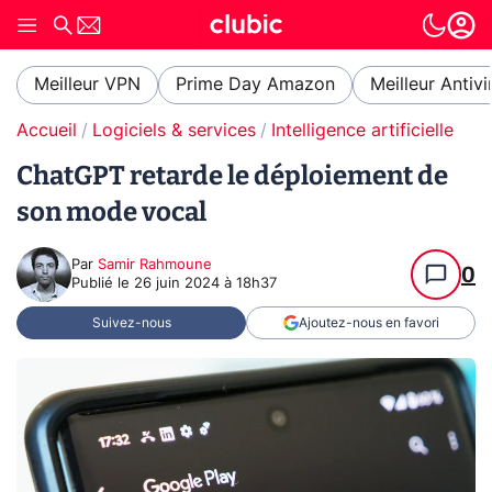
Meilleur VPN
Prime Day Amazon
Meilleur Antivi
Accueil
Logiciels & services
Intelligence artificielle
ChatGPT retarde le déploiement de
son mode vocal
Par
Samir Rahmoune
0
Publié le
26 juin 2024 à 18h37
Suivez-nous
Ajoutez-nous en favori