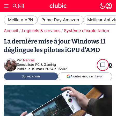
Meilleur VPN
Prime Day Amazon
Meilleur Antivi
Accueil
Logiciels & services
Système d'exploitation (O
La dernière mise à jour Windows 11
déglingue les pilotes iGPU d'AMD
Par
Nerces
0
Spécialiste PC & Gaming
Publié le
19 mars 2024 à 15h02
Suivez-nous
Ajoutez-nous en favori