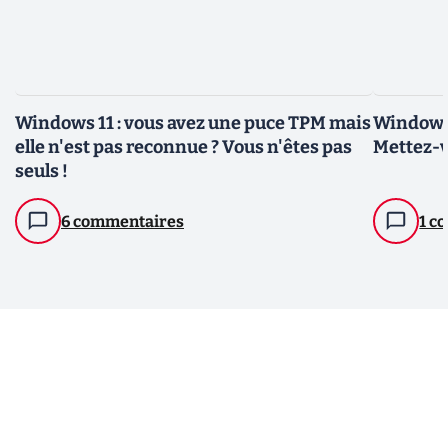
Windows 11 : vous avez une puce TPM mais
Windows 
elle n'est pas reconnue ? Vous n'êtes pas
Mettez-v
seuls !
6 commentaires
1 c