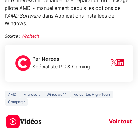
être intéressant de lancer la « réparation du package
pilote AMD » manuellement depuis les options de
l'
AMD Software
dans Applications installées de
Windows.
Source :
Wccftech
Par
Nerces
Spécialiste PC & Gaming
AMD
Microsoft
Windows 11
Actualités High-Tech
Comparer
5 générations de
Ce que vous n
jeux dans la
savez sur la
Vidéos
prochaine Xbox !
navigation pri
Voir tout