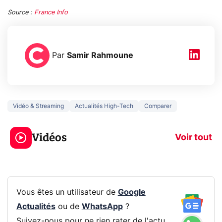
Source :
France Info
Par
Samir Rahmoune
Vidéo & Streaming
Actualités High-Tech
Comparer
5 générations de
Ce que vous n
jeux dans la
savez sur la
Vidéos
prochaine Xbox !
navigation pri
Voir tout
Vous êtes un utilisateur de
Google
Actualités
ou de
WhatsApp
?
Suivez-nous pour ne rien rater de l'actu