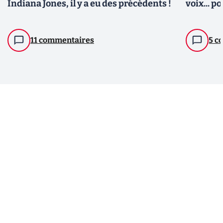
Indiana Jones, il y a eu des précédents !
voix... po
11 commentaires
5 c