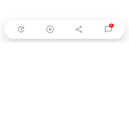
0
Abonnez-vous à notre newsletter !
Recevez un résumé quotidien de l'actu technologique.
S'inscrire
En cliquant sur s'inscrire, j’accepte de recevoir par email des
informations, actualités et offres commerciales de Clubic.
Conformément au RGPD, vous pouvez retirer votre consentement
à tout moment en cliquant sur le lien de désinscription présent
dans chaque email. Pour en savoir plus sur la gestion de vos