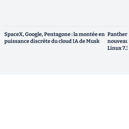
SpaceX, Google, Pentagone : la montée en
Panther L
puissance discrète du cloud IA de Musk
nouveau
Linux 7.