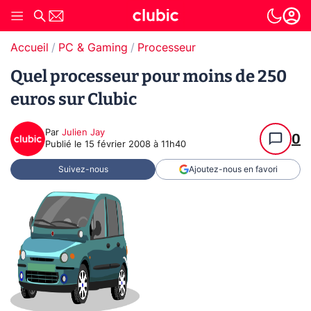
Accueil
PC & Gaming
Processeur
Quel processeur pour moins de 250
euros sur Clubic
Par
Julien Jay
0
Publié le
15 février 2008 à 11h40
Suivez-nous
Ajoutez-nous en favori