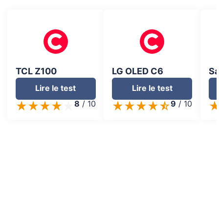
TCL Z100
LG OLED C6
S
Lire le test
Lire le test
8
/
10
9
/
10