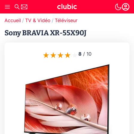
Accueil
TV & Vidéo
Téléviseur
Sony BRAVIA XR-55X90J
8
/
10