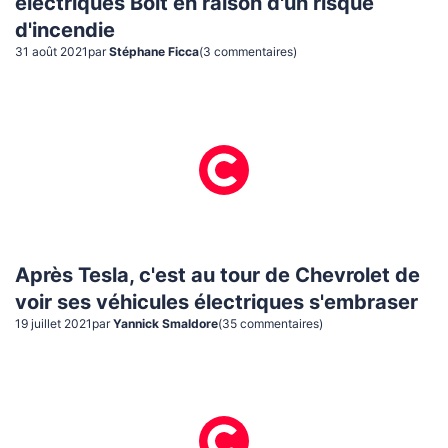
électriques Bolt en raison d'un risque
d'incendie
31 août 2021
par
Stéphane Ficca
(
3
commentaire
s
)
Après Tesla, c'est au tour de Chevrolet de
voir ses véhicules électriques s'embraser
19 juillet 2021
par
Yannick Smaldore
(
35
commentaire
s
)