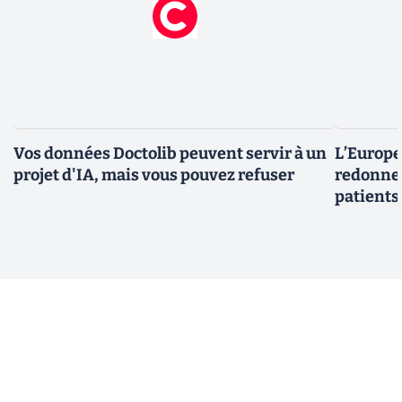
Vos données Doctolib peuvent servir à un
L’Europe
projet d'IA, mais vous pouvez refuser
redonner
patients