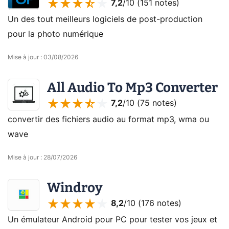
7,2
/10 (
151 notes
)
Un des tout meilleurs logiciels de post-production
pour la photo numérique
Mise à jour
:
03/08/2026
All Audio To Mp3 Converter
7,2
/10 (
75 notes
)
convertir des fichiers audio au format mp3, wma ou
wave
Mise à jour
:
28/07/2026
Windroy
8,2
/10 (
176 notes
)
Un émulateur Android pour PC pour tester vos jeux et