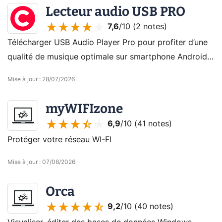
Lecteur audio USB PRO
7,6
/10 (
2 notes
)
Télécharger USB Audio Player Pro pour profiter d’une
qualité de musique optimale sur smartphone Android
ou DAC USB.
Mise à jour
:
28/07/2026
myWIFIzone
6,9
/10 (
41 notes
)
Protéger votre réseau WI-FI
Mise à jour
:
07/08/2026
Orca
9,2
/10 (
40 notes
)