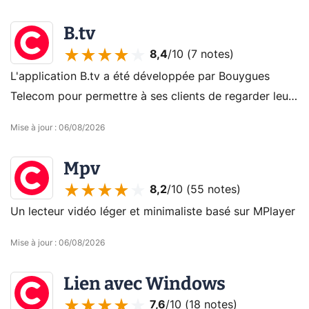
B.tv
8,4
/10 (
7 notes
)
L'application B.tv a été développée par Bouygues
Telecom pour permettre à ses clients de regarder leurs
chaînes préférées quand ils le souhaitent, sur leur
Mise à jour
:
06/08/2026
smartphone ou leur tablette.
Mpv
8,2
/10 (
55 notes
)
Un lecteur vidéo léger et minimaliste basé sur MPlayer
Mise à jour
:
06/08/2026
Lien avec Windows
7,6
/10 (
18 notes
)