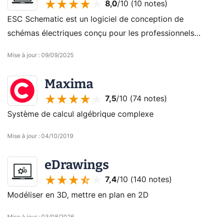
8,0
/10 (
10 notes
)
ESC Schematic est un logiciel de conception de
schémas électriques conçu pour les professionnels
comme pour les amateurs d’électronique. Il permet de
Mise à jour
:
09/09/2025
dessiner, documenter et gérer facilement des circuits
et des projets techniques.
Maxima
7,5
/10 (
74 notes
)
Système de calcul algébrique complexe
Mise à jour
:
04/10/2019
eDrawings
7,4
/10 (
140 notes
)
Modéliser en 3D, mettre en plan en 2D