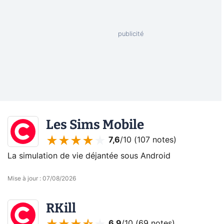
Les Sims Mobile
7,6
/10 (
107 notes
)
La simulation de vie déjantée sous Android
Mise à jour
:
07/08/2026
RKill
6,9
/10 (
69 notes
)